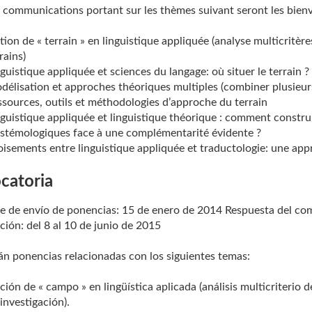
s communications portant sur les thèmes suivant seront les bien
ion de « terrain » en linguistique appliquée (analyse multicritèr
rains)
guistique appliquée et sciences du langage: où situer le terrain ? 
délisation et approches théoriques multiples (combiner plusieur
ssources, outils et méthodologies d’approche du terrain
nguistique appliquée et linguistique théorique : comment constru
istémologiques face à une complémentarité évidente ?
oisements entre linguistique appliquée et traductologie: une ap
catoria
e de envío de ponencias: 15 de enero de 2014 Respuesta del comi
ción: del 8 al 10 de junio de 2015
rán ponencias relacionadas con los siguientes temas:
ión de « campo » en lingüística aplicada (análisis multicriterio
investigación).