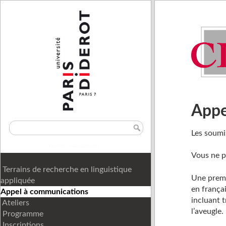
Appe
Les soumi
Derniers changements
Vous ne 
Terrains de recherche en linguistique
Une premi
appliquée
en frança
Appel à communications
incluant 
Ateliers
l’aveugle.
Programme
Inscriptions