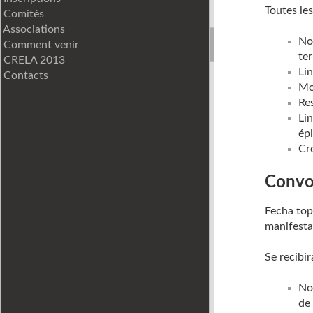
Toutes le
Comités
Associations
Not
Comment venir
ter
CRELA 2013
Lin
Contacts
Mo
Re
Li
ép
Cr
Convo
Fecha top
manifesta
Se recibi
Noc
de 